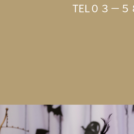
TEL０３－５８７