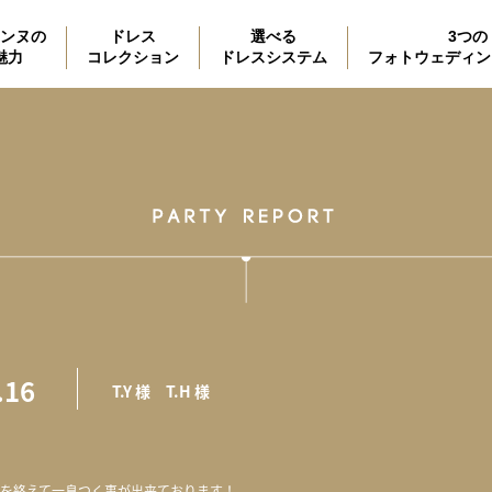
ンヌの
ドレス
選べる
3つの
魅力
コレクション
ドレスシステム
フォトウェディン
.16
T.Y 様 T.H 様
を終えて一息つく事が出来ております！